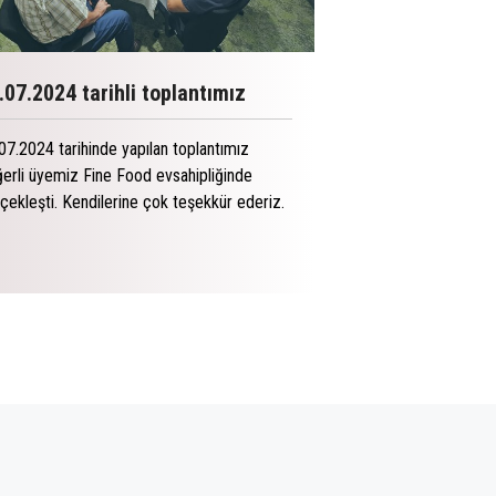
.07.2024 tarihli toplantımız
İhracat Kotası
Kaldırıldı (04 
07.2024 tarihinde yapılan toplantımız
erli üyemiz Fine Food evsahipliğinde
Ticaret Bakanlığı, d
çekleşti. Kendilerine çok teşekkür ederiz.
dondurulmuş patate
ile taze patates ve
kısıtlamasının kaldırıl
bildirdi.