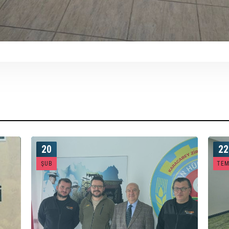
20
22
ŞUB
TE