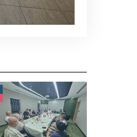
04
M
MAY