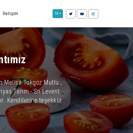
İletişim
TR
ntımız
n Melisa Tokgöz Mutlu ,
anyas Tarım - Sn Levent
r. Kendilerine teşekkür