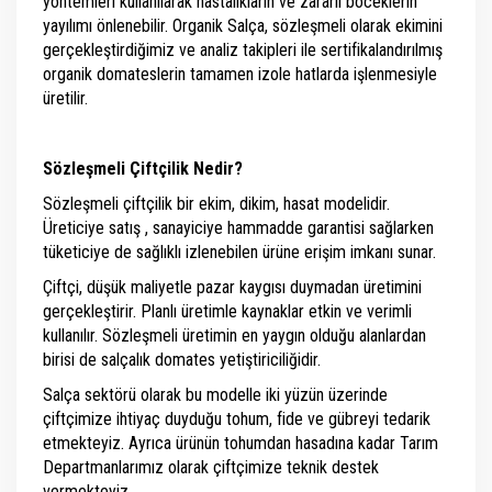
yöntemleri kullanılarak hastalıkların ve zararlı böceklerin
yayılımı önlenebilir. Organik Salça, sözleşmeli olarak ekimini
gerçekleştirdiğimiz ve analiz takipleri ile sertifikalandırılmış
organik domateslerin tamamen izole hatlarda işlenmesiyle
üretilir.
Sözleşmeli Çiftçilik Nedir?
Sözleşmeli çiftçilik bir ekim, dikim, hasat modelidir.
Üreticiye satış , sanayiciye hammadde garantisi sağlarken
tüketiciye de sağlıklı izlenebilen ürüne erişim imkanı sunar.
Çiftçi, düşük maliyetle pazar kaygısı duymadan üretimini
gerçekleştirir. Planlı üretimle kaynaklar etkin ve verimli
kullanılır. Sözleşmeli üretimin en yaygın olduğu alanlardan
birisi de salçalık domates yetiştiriciliğidir.
Salça sektörü olarak bu modelle iki yüzün üzerinde
çiftçimize ihtiyaç duyduğu tohum, fide ve gübreyi tedarik
etmekteyiz. Ayrıca ürünün tohumdan hasadına kadar Tarım
Departmanlarımız olarak çiftçimize teknik destek
vermekteyiz.